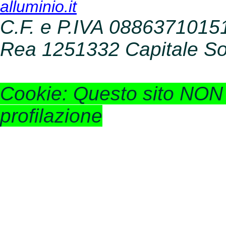
alluminio.it
C.F. e P.IVA 08863710151
Rea 1251332 Capitale Soc
Cookie: Questo sito NON u
profilazione