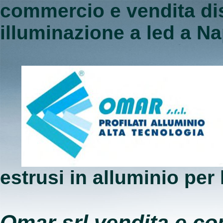
commercio e vendita dis
illuminazione a led a Na
estrusi in alluminio per 
Omar srl vendita e co